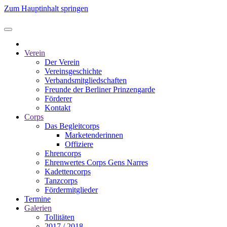
Zum Hauptinhalt springen
Verein
Der Verein
Vereinsgeschichte
Verbandsmitgliedschaften
Freunde der Berliner Prinzengarde
Förderer
Kontakt
Corps
Das Begleitcorps
Marketenderinnen
Offiziere
Ehrencorps
Ehrenwertes Corps Gens Narres
Kadettencorps
Tanzcorps
Fördermitglieder
Termine
Galerien
Tollitäten
2017 / 2018